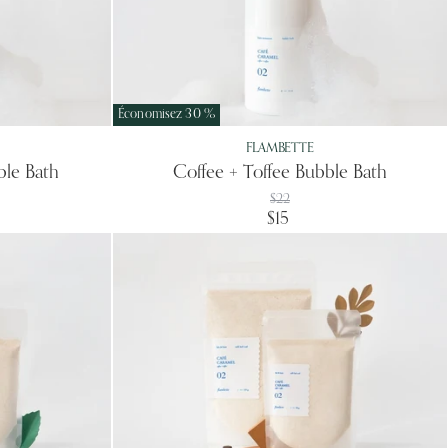
Économisez
30
%
FLAMBETTE
le Bath
Coffee + Toffee Bubble Bath
Prix
$22
d'origine
Prix
$15
actuel