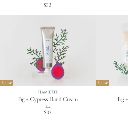
$32
Épuisé
Épuisé
FLAMBETTE
Fig + Cypress Hand Cream
Fig 
Prix
$14
d'origine
Prix
$10
actuel