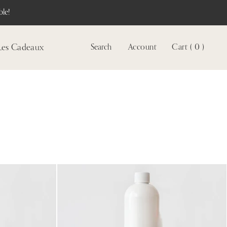
le!
Les Cadeaux
Search
Account
Cart ( 0 )
Voir
le
compte