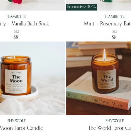
Économisez
30
%
FLAMBETTE
FLAMBETTE
ry + Vanilla Bath Soak
Mint + Rosemary Bat
Prix
Prix
$12
$12
d'origine
d'origine
Prix
Prix
$8
$8
actuel
actuel
SHY WOLF
SHY WOLF
Moon Tarot Candle
The World Tarot C