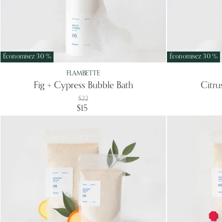
Économisez
30
%
Économisez
30
%
FLAMBETTE
Fig + Cypress Bubble Bath
Citru
Prix
$22
d'origine
Prix
$15
actuel