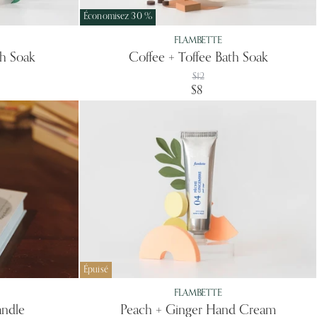
Économisez
30
%
FLAMBETTE
h Soak
Coffee + Toffee Bath Soak
Prix
$12
d'origine
Prix
$8
actuel
Épuisé
FLAMBETTE
andle
Peach + Ginger Hand Cream