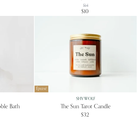
Prix
$14
d'origine
Prix
$10
actuel
Épuisé
SHY WOLF
bble Bath
The Sun Tarot Candle
$32