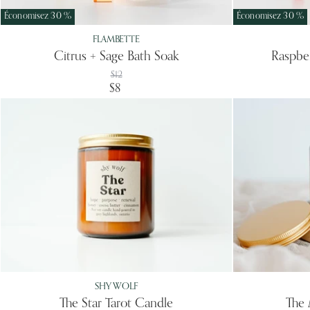
Économisez
30
%
Économisez
30
%
FLAMBETTE
Citrus + Sage Bath Soak
Raspber
Prix
$12
d'origine
Prix
$8
actuel
SHY WOLF
The Star Tarot Candle
The 